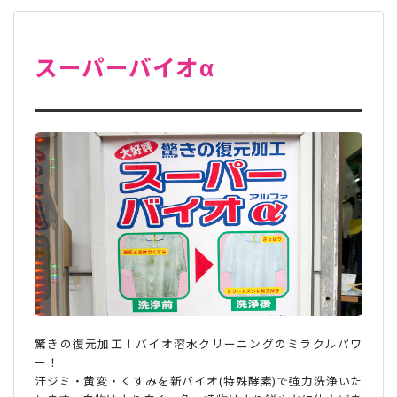
スーパーバイオα
驚きの復元加工！バイオ溶水クリーニングのミラクルパワ
ー！
汗ジミ・黄変・くすみを新バイオ(特殊酵素)で強力洗浄いた